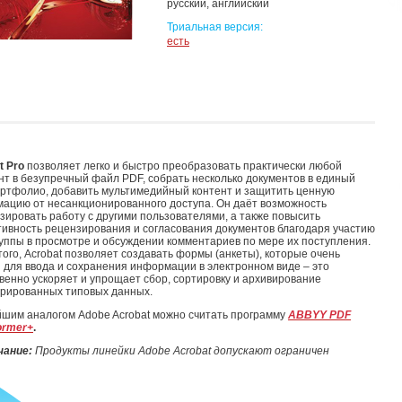
русский, английский
Триальная версия:
есть
t Pro
позволяет легко и быстро преобразовать практически любой
нт в безупречный файл PDF, собрать несколько документов в единый
ртфолио, добавить мультимедийный контент и защитить ценную
ацию от несанкционированного доступа. Он даёт возможность
зировать работу с другими пользователями, а также повысить
ивность рецензирования и согласования документов благодаря участию
руппы в просмотре и обсуждении комментариев по мере их поступления.
того, Acrobat позволяет создавать формы (анкеты), которые очень
 для ввода и сохранения информации в электронном виде – это
венно ускоряет и упрощает сбор, сортировку и архивирование
урированных типовых данных.
шим аналогом Adobe Acrobat можно считать программу
ABBYY PDF
ormer+
.
чание:
Продукты линейки Adobe Acrobat допускают ограничен