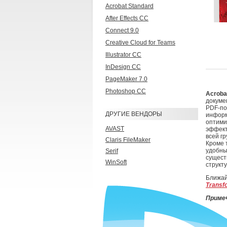
Acrobat Standard
After Effects CC
Connect 9.0
Creative Cloud for Teams
Illustrator CC
InDesign CC
PageMaker 7.0
Photoshop CC
Acroba
докуме
PDF-по
ДРУГИЕ ВЕНДОРЫ
информ
оптими
AVAST
эффект
всей г
Claris FileMaker
Кроме 
удобны
Serif
сущест
WinSoft
структ
Ближай
Transf
Приме