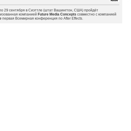
по 29 сентября в Сиэттле (штат Вашингтон, США) пройдёт
низованная компанией
Future Media Concepts
совместно с компанией
e
первая Всемирная конференция по After Effects.