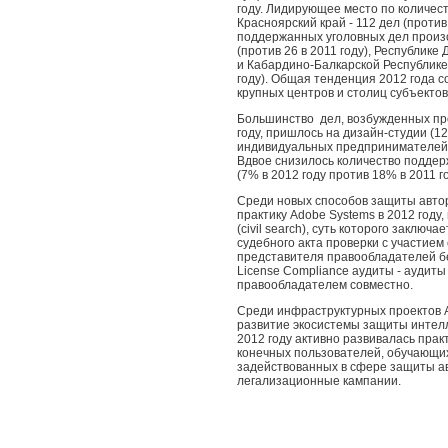
году. Лидирующее место по количест
Красноярский край - 112 дел (против 
поддержанных уголовных дел произо
(против 26 в 2011 году), Республике Д
и Кабардино-Балкарской Республике 
году). Общая тенденция 2012 года с
крупных центров и столиц субъекто
Большинство дел, возбужденных пр
году, пришлось на дизайн-студии (12
индивидуальных предпринимателей,
Вдвое снизилось количество подде
(7% в 2012 году против 18% в 2011 го
Среди новых способов защиты автор
практику Adobe Systems в 2012 году
(сivil search), суть которого заключ
судебного акта проверки с участие
представителя правообладателей бе
License Compliance аудиты - аудит
правообладателем совместно.
Среди инфраструктурных проектов 
развитие экосистемы защиты интелл
2012 году активно развивалась пра
конечных пользователей, обучающи
задействованных в сфере защиты ав
легализационные кампании.