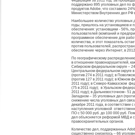
Федерации за 2012 год. За прошедши
поддержано 895 уголовных дел по 
продуктов Adobe, что составило 24%
Министерством Внутренних дел РФ в
Наибольшее количество уголовных де
годы, пришлось на установщиков и 
обеспечения: установщики - 56%, п
пользователей (компаний и предпр
программное обеспечение для рабо
количества, и этот показатель остае
против пользователей, распростра
обеспечение через Интернет, в 2012
По географическому распределению
в отношении правонарушителей, как 
Сибирском федеральном округе – 248
Центральном федеральном округе в 
(против 274 в 2011 году); в Поволжс
(против 127 в 2011 году); в Южном ф
2011 году); в Северо-Кавказском фе
(75 в 2011 году); в Уральском федер
2011 году); в Дальневосточном– 51 де
Западном – 35 уголовных дел (проти
снижению числа уголовных дел связ
декабре 2011 года, в соответствии 
наступления уголовной ответственн
ПО с 50 000 руб. до 100 000 руб. По
дел объясняется реформой МВД и с
правоохранительных органов.
Количество дел, поддержанных Adob
существенно снизилось – 66 уголовн