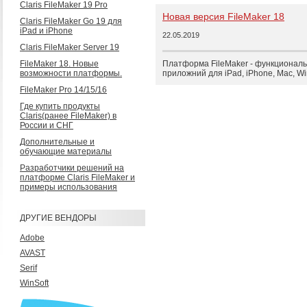
Claris FileMaker 19 Pro
Новая версия FileMaker 18
Claris FileMaker Go 19 для
iPad и iPhone
22.05.2019
Claris FileMaker Server 19
FileMaker 18. Новые
Платформа FileMaker - функциональ
возможности платформы.
приложний для iPad, iPhone, Mac, W
FileMaker Pro 14/15/16
Где купить продукты
Claris(ранее FileMaker) в
России и СНГ
Дополнительные и
обучающие материалы
Разработчики решений на
платформе Claris FileMaker и
примеры использования
ДРУГИЕ ВЕНДОРЫ
Adobe
AVAST
Serif
WinSoft