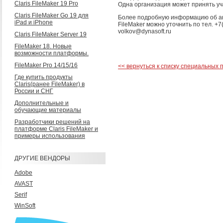
Claris FileMaker 19 Pro
Одна организация может принять уча
Claris FileMaker Go 19 для
Более подробную информацию об а
iPad и iPhone
FileMaker можно уточнить по тел. +7
volkov@dynasoft.ru
Claris FileMaker Server 19
FileMaker 18. Новые
возможности платформы.
FileMaker Pro 14/15/16
<< вернуться к списку специальных
Где купить продукты
Claris(ранее FileMaker) в
России и СНГ
Дополнительные и
обучающие материалы
Разработчики решений на
платформе Claris FileMaker и
примеры использования
ДРУГИЕ ВЕНДОРЫ
Adobe
AVAST
Serif
WinSoft