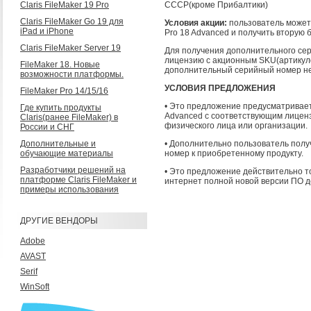
Claris FileMaker 19 Pro
СССР(кроме Прибалтики)
Claris FileMaker Go 19 для
Условия акции:
пользователь может
iPad и iPhone
Pro 18 Advanced и получить вторую б
Claris FileMaker Server 19
Для получения дополнительного сер
лицензию с акционным SKU(артикуло
FileMaker 18. Новые
дополнительный серийный номер не
возможности платформы.
УСЛОВИЯ ПРЕДЛОЖЕНИЯ
FileMaker Pro 14/15/16
• Это предложение предусматривает 
Где купить продукты
Advanced с соответствующим лицен
Claris(ранее FileMaker) в
физического лица или организации.
России и СНГ
Дополнительные и
• Дополнительно пользователь полу
обучающие материалы
номер к приобретенному продукту.
Разработчики решений на
• Это предложение действительно т
платформе Claris FileMaker и
интернет полной новой версии ПО д
примеры использования
ДРУГИЕ ВЕНДОРЫ
Adobe
AVAST
Serif
WinSoft